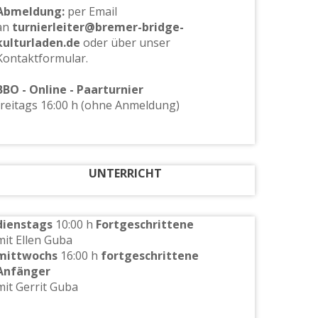
Abmeldung:
per Email
an
turnierleiter@bremer-bridge-
kulturladen.de
oder über unser
Kontaktformular.
BBO - Online - Paarturnier
freitags 16:00 h (ohne Anmeldung)
UNTERRICHT
dienstags
10:00 h
Fortgeschrittene
mit Ellen Guba
mittwochs
16:00 h
fortgeschrittene
Anfänger
mit Gerrit Guba