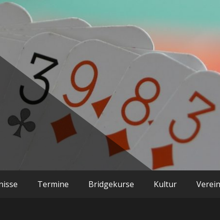
dge- und Kultu
nisse
Termine
Bridgekurse
Kultur
Verei