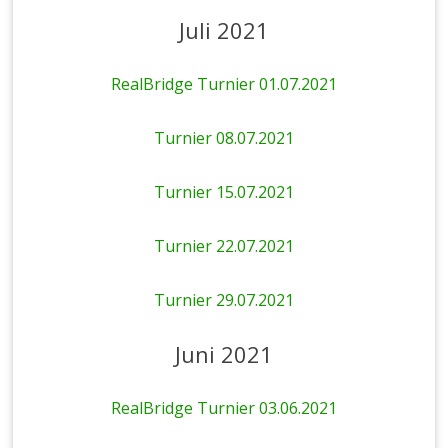
Juli 2021
RealBridge Turnier 01.07.2021
Turnier 08.07.2021
Turnier 15.07.2021
Turnier 22.07.2021
Turnier 29.07.2021
Juni 2021
RealBridge Turnier 03.06.2021