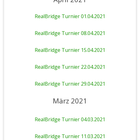
RealBridge Turnier 01.04.2021
RealBridge Turnier 08.04.2021
RealBridge Turnier 15.04.2021
RealBridge Turnier 22.04.2021
RealBridge Turnier 29.04.2021
März 2021
RealBridge Turnier 04.03.2021
RealBridge Turnier 11.03.2021