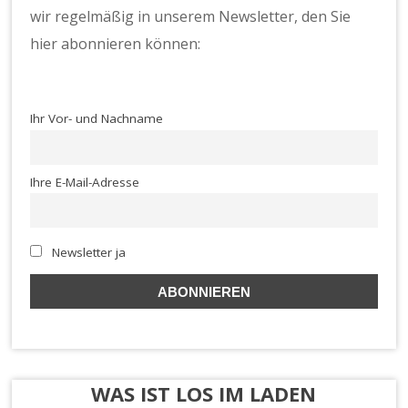
t
wir regelmäßig in unserem Newsletter, den Sie
u
hier abonnieren können:
rl
a
d
Ihr Vor- und Nachname
e
n
Ihre E-Mail-Adresse
Newsletter ja
WAS IST LOS IM LADEN