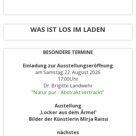
t
u
rl
a
WAS IST LOS IM LADEN
d
e
n
BESONDERE TERMINE
Einladung zur
Ausstellungseröffnung
am Samstag 22. August 2026
17:00Uhr
Dr. Brigitte Landwehr
"Natur pur - Abstrakt vertrackt"
Austellung
‚Locker aus dem Ärmel‘
Bilder der Künstlerin Mirja Raissi
nächstes